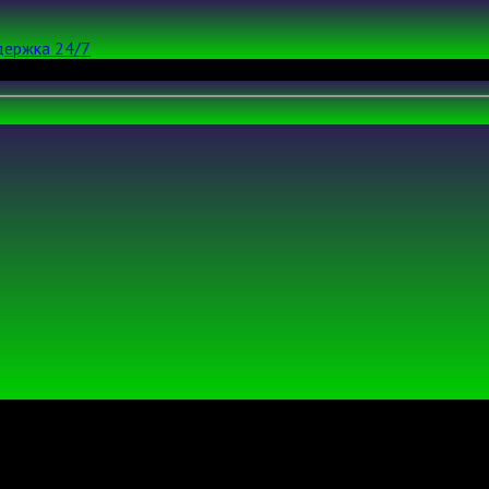
ержка 24/7
реальные деньги.