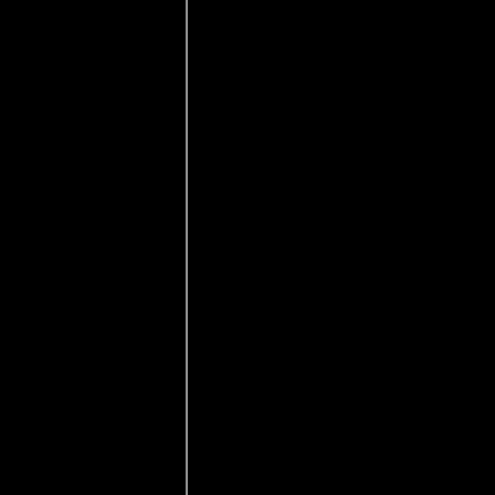
Joker Strike