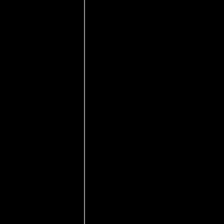
Divine Fortune