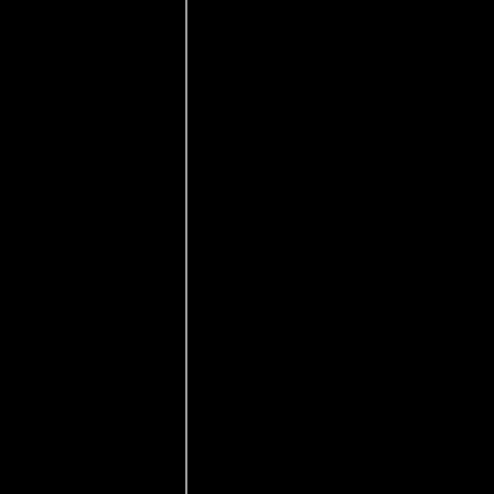
Katana