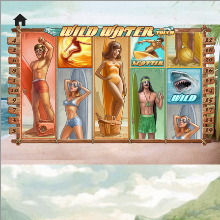
[object HTMLMetaElement]
пополнить счет