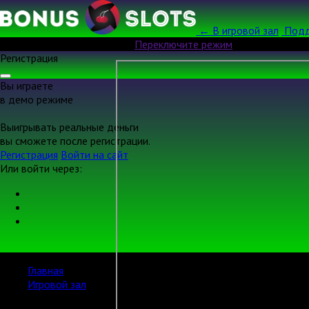
← В игровой зал
Подд
Вы играете в демо-режиме.
Переключите режим
и выигрывайте 
Регистрация
Вы играете
в демо режиме
Выигрывать реальные деньги
вы сможете после регистрации.
Регистрация
Войти на сайт
Или войти через:
Главная
Игровой зал
Redhot 40