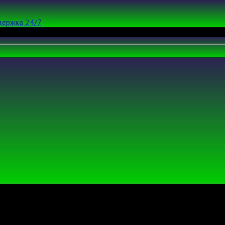
ержка 24/7
реальные деньги.