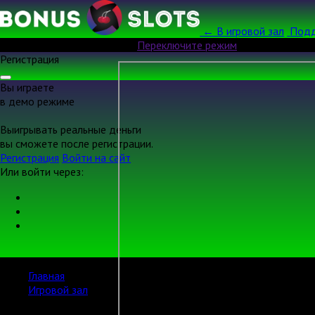
← В игровой зал
Подд
Вы играете в демо-режиме.
Переключите режим
и выигрывайте 
Регистрация
Вы играете
в демо режиме
Выигрывать реальные деньги
вы сможете после регистрации.
Регистрация
Войти на сайт
Или войти через:
Главная
Игровой зал
Scudamore